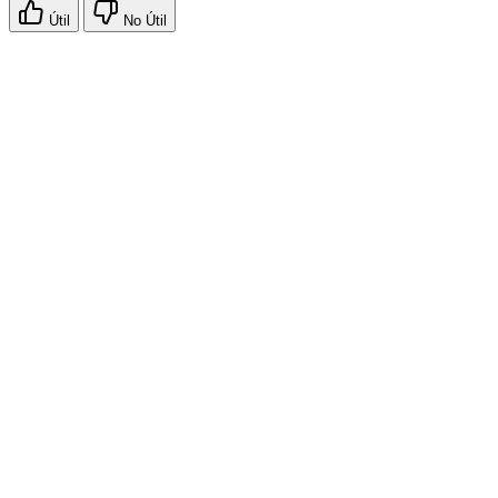
Útil
No Útil