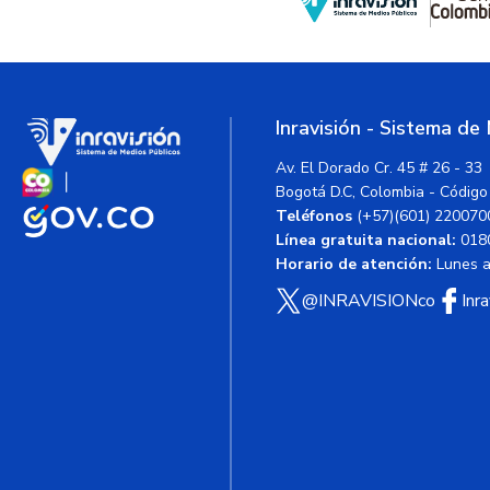
Inravisión - Sistema de
Av. El Dorado Cr. 45 # 26 - 33
Bogotá D.C, Colombia - Código
Teléfonos
(+57)(601) 220070
Línea gratuita nacional:
018
Horario de atención:
Lunes a 
@INRAVISIONco
Inr