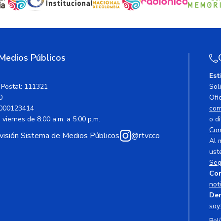
 Medios Públicos
Est
 Postal: 111321
Sol
0
Ofic
000123414
cor
viernes de 8:00 a.m. a 5:00 p.m.
o di
Con
avisión Sistema de Medios Públicos
@rtvcco
Al 
ust
Seg
Cor
not
Den
soy
Polí