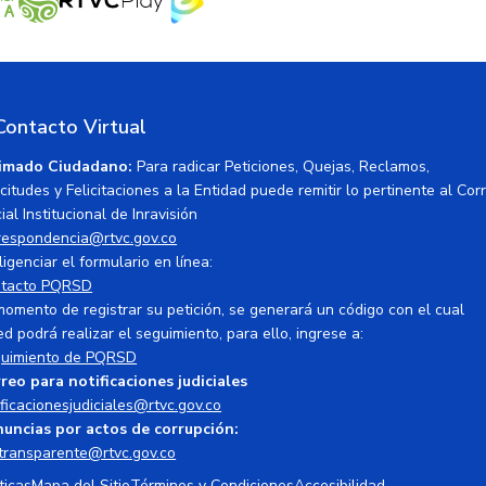
Contacto Virtual
imado Ciudadano:
Para radicar Peticiones, Quejas, Reclamos,
icitudes y Felicitaciones a la Entidad puede remitir lo pertinente al Cor
ial Institucional de Inravisión
respondencia@rtvc.gov.co
ligenciar el formulario en línea:
tacto PQRSD
momento de registrar su petición, se generará un código con el cual
ed podrá realizar el seguimiento, para ello, ingrese a:
uimiento de PQRSD
reo para notificaciones judiciales
ificacionesjudiciales@rtvc.gov.co
uncias por actos de corrupción:
transparente@rtvc.gov.co
ticas
Mapa del Sitio
Términos y Condiciones
Accesibilidad