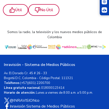
Útil
No Útil
Somos la radio, la televisión y los nuevos medios públicos de
Colombia
Inravisión - Sistema de Medios Públicos
Av. El Dorado Cr. 45 # 26 - 33
Bogotá D.C, Colombia - Código Postal: 111321
Teléfonos
(+57)(601) 2200700
Línea gratuita nacional:
018000123414
Horario de atención:
Lunes a viernes de 8:00 a.m. a 5:00 p.m.
@INRAVISIONco
Inravisión Sistema de Medios Públicos