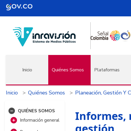
Pasar al contenido principal
Navegación principal
Inicio
Quiénes Somos
Plataformas
Inicio
Quiénes Somos
Planeación, Gestión Y 
QUIÉNES SOMOS
Informes, 
Información general
gestión
Misión, visión,