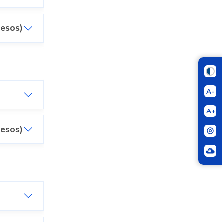
cesos)
A-
A+
cesos)