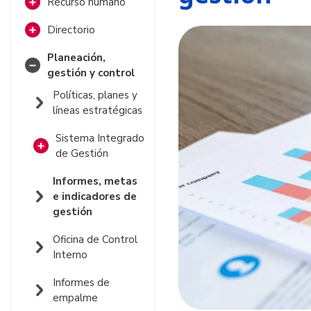
Recurso humano
principios y valores
Manual de
Directorio
Objetivos y
funciones
Directorio de
funciones
Planeación,
Perfiles directivos
funcionarios y
gestión y control
Organigrama
colaboradores
Escala salarial
Políticas, planes y
Entes de control
Entidades
líneas estratégicas
Evaluación de
desempeño
Asociaciones y
Sistema Integrado
/acuerdos de
agremiaciones
de Gestión
gestión
Procesos
Informes, metas
Estratégicos
Aspirantes
e indicadores de
gestión
Direccionamiento
Procesos de
Estratégico
Apoyo
Oficina de Control
Interno
Fortalecimiento
Gestión del
Procesos
Institucional
talento Humano
Misionales
Informes de
empalme
Comunicación e
Gestión Jurídica
Televisión
Procesos de