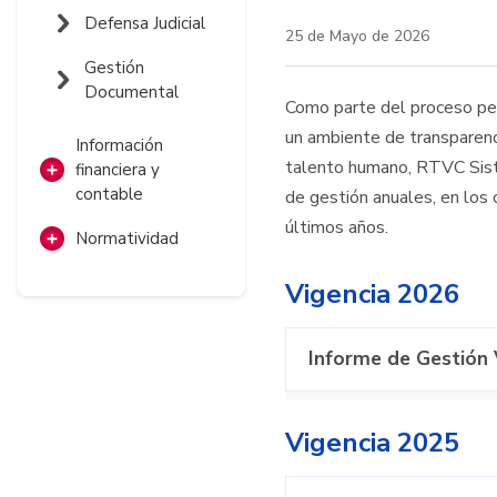
Información
Evaluación
Defensa Judicial
Gestión
Radio
Estratégica
25 de Mayo de 2026
Documental
Seguimiento
Gestión
Contenidos
Relacionamiento
Estratégico
Documental
Gestión Financiera
Digitales
con el Ciudadano
Como parte del proceso per
Control Interno
un ambiente de transparencia
Gestión
Gestión de
Gestión de
Información
Administrativa
Tecnológica de
Control
talento humano, RTVC Siste
Conocimiento y la
financiera y
Servicios
Disciplinario
Innovación
contable
de gestión anuales, en los 
Gestión de
Convergentes
Interno
últimos años.
Presupuesto en
Tecnologías de la
Normatividad
ejercicio
Información
Gestión del
Ley de
Cliente
Vigencia 2026
Ejecución
transparencia
Gestión de
Presupuestal
Proveedores
Leyes
Historica Anual
Informe de Gestión 
Decretos
Estados financieros
Resoluciones,
Vigencia 2025
Ejecución Recursos
circulares y otros
FUTIC