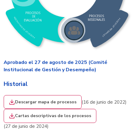
PR
O
CESOS
PR
O
CESOS
DE
N
Ó
P
MISIONALES
CIÓN
E
V
AL
U
A
I
R
C
O
A
C
U
E
L
S
A
O
V
S
E
E
M
D
I
S
I
S
O
O
N
S
A
E
L
C
E
O
S
R
P
Aprobado el 27 de agosto de 2025 (Comité
Institucional de Gestión y Desempeño)
Historial
Descargar mapa de procesos
(16 de junio de 2022)
Cartas descriptivas de los procesos
(27 de junio de 2024)