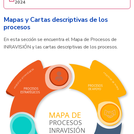
2024
Mapas y Cartas descriptivas de los
procesos
En esta sección se encuentra el Mapa de Procesos de
INRAVISIÓN y las cartas descriptivas de los procesos.
S
O
C
I
G
É
P
T
R
A
O
R
C
T
E
S
S
E
O
S
S
O
D
S
E
E
A
C
PR
O
CESOS
O
P
O
R
Y
P
PR
O
CESOS
DE APO
Y
O
O
TÉGI
ESTR
A
C
OS
MA
P
A DE
PR
O
CESOS
INRAVISIÓN