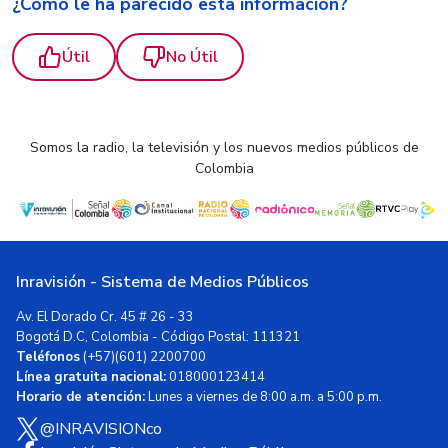
¿Cómo le ha parecido esta información?
Útil
No Útil
Somos la radio, la televisión y los nuevos medios públicos de
Colombia
Inravisión - Sistema de Medios Públicos
Av. El Dorado Cr. 45 # 26 - 33
Bogotá D.C, Colombia - Código Postal: 111321
Teléfonos
(+57)(601) 2200700
Línea gratuita nacional:
018000123414
Horario de atención:
Lunes a viernes de 8:00 a.m. a 5:00 p.m.
@INRAVISIONco