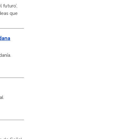
 futuro’,
deas que
adana
ciudadanía.
al