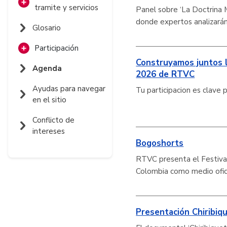
tramite y servicios
Panel sobre ‘La Doctrina M
donde expertos analizará
Listado de
Glosario
trámites y
servicios
Participación
Construyamos juntos l
Foros de discusión
Formulario en línea
Agenda
2026 de RTVC
de trámites y
Encuestas de
Ayudas para navegar
servicios
Tu participacion es clave
opinión
en el sitio
Seguimiento a
Conflicto de
trámites y
intereses
servicios
Bogoshorts
RTVC presenta el Festiv
Colombia como medio ofici
Presentación Chiribiq