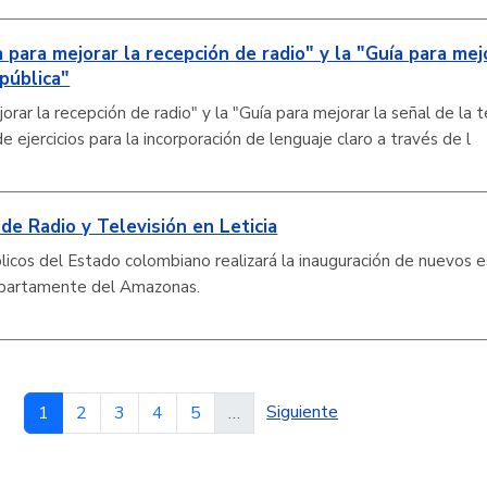
a para mejorar la recepción de radio" y la "Guía para mej
 pública"
jorar la recepción de radio" y la "Guía para mejorar la señal de la t
 ejercicios para la incorporación de lenguaje claro a través de l
de Radio y Televisión en Leticia
icos del Estado colombiano realizará la inauguración de nuevos 
departamente del Amazonas.
Siguiente página
Página
Página
Página
Página
Página
Siguiente
1
2
3
4
5
…
Paginación