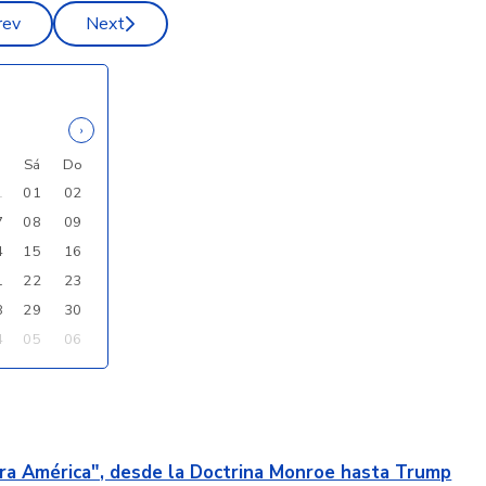
rev
Next
›
i
Sá
Do
1
01
02
7
08
09
4
15
16
1
22
23
8
29
30
4
05
06
ra América", desde la Doctrina Monroe hasta Trump