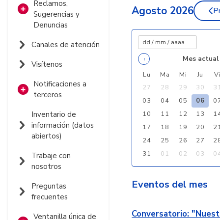
Reclamos,
Agosto 2026
P
Sugerencias y
Denuncias
Contacto PQRSD
Canales de atención
Mes actual
‹
Seguimiento
Visítenos
PQRSD
Lu
Ma
Mi
Ju
V
Notificaciones a
27
28
29
30
3
Informes PQRSD
terceros
03
04
05
06
0
Reporte fallas en
Notificaciones por
10
11
12
13
1
Inventario de
la Señal
aviso
información (datos
17
18
19
20
2
abiertos)
24
25
26
27
2
Notificaciones
Judiciales
31
01
02
03
0
Trabaje con
nosotros
Eventos del mes
Preguntas
frecuentes
Conversatorio: "Nuest
Ventanilla única de