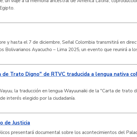
e, un viaje a la memoria ancestral de América Latina’, coproducci
Egipto.
re y hasta el 7 de diciembre, Señal Colombia transmitirá en direc
s Bolivarianos Ayacucho – Lima 2025, un evento que reunirá a lo
ta de Trato Digno" de RTVC traducida a lengua nativa c
Wayuu, la traducción en lengua Wayuunaiki de la "Carta de trato 
 interés elegido por la ciudadanía.
o de Justicia
licos presentará documental sobre los acontecimientos del Pala