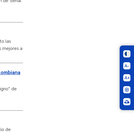
ón de Señal
to las
s mejores a
A-
olombiana
A+
digno" de
cio de