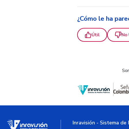
¿Cómo le ha pare
Útil
No 
Som
Inravisión - Sistema de