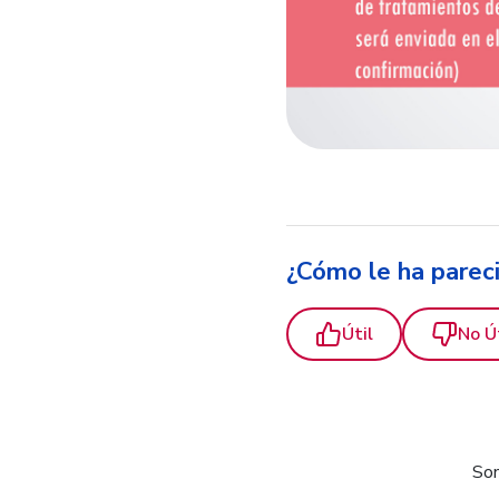
¿Cómo le ha parec
Útil
No Ú
Som