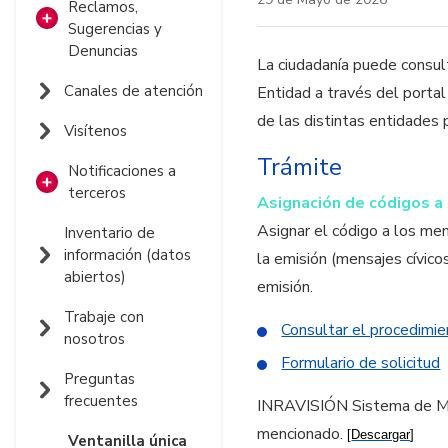
Reclamos,
Sugerencias y
Denuncias
La ciudadanía puede consult
Contacto PQRSD
Canales de atención
Entidad a través del portal 
de las distintas entidades 
Seguimiento
Visítenos
PQRSD
Trámite
Notificaciones a
Informes PQRSD
terceros
Asignación de códigos a 
Reporte fallas en
Notificaciones por
Asignar el código a los men
Inventario de
la Señal
aviso
información (datos
la emisión (mensajes cívico
abiertos)
emisión.
Notificaciones
Judiciales
Trabaje con
Consultar el procedimi
nosotros
Formulario de solicitud
Preguntas
frecuentes
INRAVISIÓN Sistema de Medi
mencionado.
[
Descargar
]
Ventanilla única