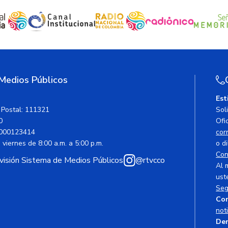
 Medios Públicos
Est
 Postal: 111321
Sol
0
Ofic
000123414
cor
viernes de 8:00 a.m. a 5:00 p.m.
o di
Con
avisión Sistema de Medios Públicos
@rtvcco
Al 
ust
Seg
Cor
not
Den