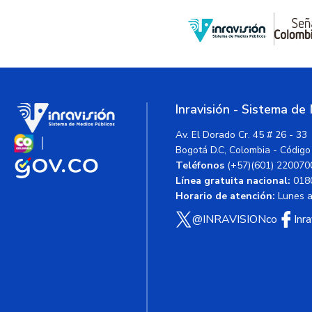
Inravisión - Sistema de
Av. El Dorado Cr. 45 # 26 - 33
Bogotá D.C, Colombia - Código
Teléfonos
(+57)(601) 220070
Línea gratuita nacional:
018
Horario de atención:
Lunes a 
@INRAVISIONco
Inr