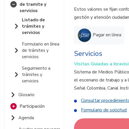
de tramite y
Estos valores se fijan conf
servicios
gestión y atención ciudadan
Listado de
trámites y
servicios
Pagar en línea
Formulario en línea
de trámites y
Servicios
servicios
Visitas Guiadas a Inravis
Seguimiento a
Sistema de Medios Públicos
trámites y
el escenario de trabajo y a 
servicios
Señal Colombia, Canal Inst
Glosario
Consultar procedimient
Participación
Formulario de solicitud
Foros de discusión
Agenda
Encuestas de