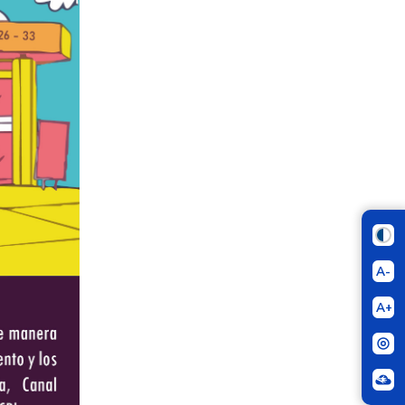
A-
A+