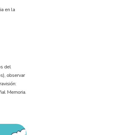
ia en la
os del
s), observar
ravisión:
eñal Memoria.