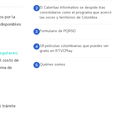
El Calentao Informativo se despide tras
2
consolidarse como el programa que acercó
os por la
las voces y territorios de Colombia
s disponibles
Formulario de PQRSD
3
18 películas colombianas que puedes ver
4
gratis en RTVCPlay
regulares:
el costo de
Quiénes somos
5
tema de
l trámite