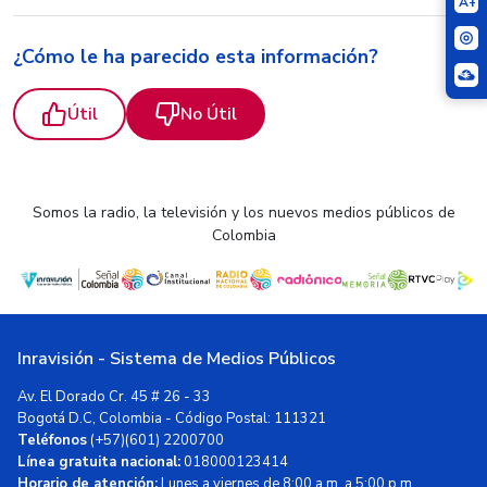
A+
¿Cómo le ha parecido esta información?
Útil
No Útil
Somos la radio, la televisión y los nuevos medios públicos de
Colombia
Inravisión - Sistema de Medios Públicos
Av. El Dorado Cr. 45 # 26 - 33
Bogotá D.C, Colombia - Código Postal: 111321
Teléfonos
(+57)(601) 2200700
Línea gratuita nacional:
018000123414
Horario de atención:
Lunes a viernes de 8:00 a.m. a 5:00 p.m.