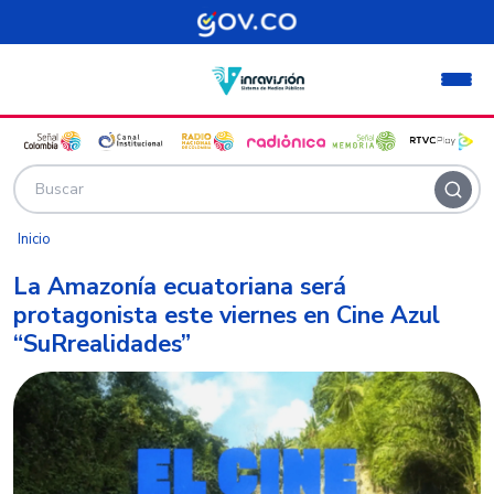
Pasar al contenido principal
Inicio
La Amazonía ecuatoriana será
protagonista este viernes en Cine Azul
“SuRrealidades”