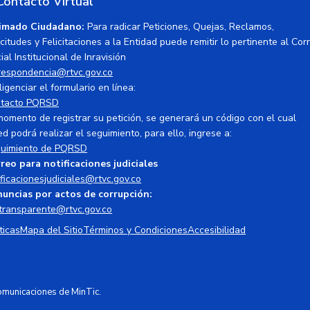
Contacto Virtual
imado Ciudadano:
Para radicar Peticiones, Quejas, Reclamos,
icitudes y Felicitaciones a la Entidad puede remitir lo pertinente al Cor
ial Institucional de Inravisión
respondencia@rtvc.gov.co
ligenciar el formulario en línea:
tacto PQRSD
momento de registrar su petición, se generará un código con el cual
ed podrá realizar el seguimiento, para ello, ingrese a:
uimiento de PQRSD
reo para notificaciones judiciales
ificacionesjudiciales@rtvc.gov.co
uncias por actos de corrupción:
transparente@rtvc.gov.co
ticas
Mapa del Sitio
Términos y Condiciones
Accesibilidad
Comunicaciones de MinTic.