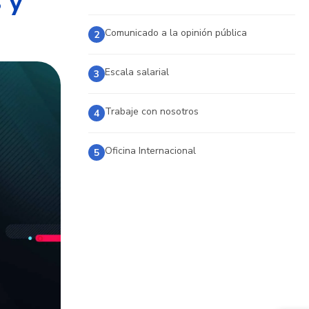
 y
Comunicado a la opinión pública
2
Escala salarial
3
Trabaje con nosotros
4
Oficina Internacional
5