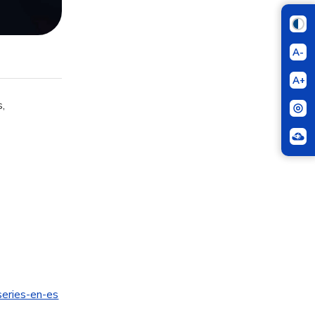
A-
A+
s,
series-en-es