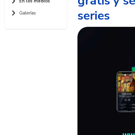
gratis y s
En los medios
series
Galerías