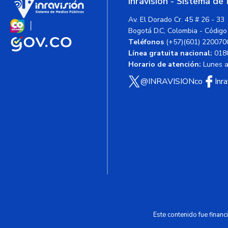
Inravisión - Sistema de
Av. El Dorado Cr. 45 # 26 - 33
Bogotá D.C, Colombia - Código
Teléfonos
(+57)(601) 220070
Línea gratuita nacional:
018
Horario de atención:
Lunes a 
@INRAVISIONco
Inr
Este contenido fue finan