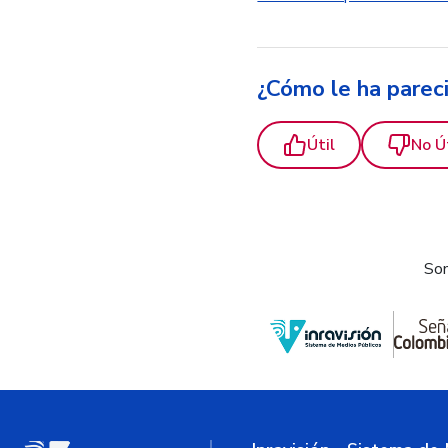
¿Cómo le ha parec
Útil
No Ú
Som