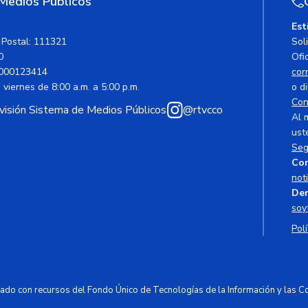
 Medios Públicos
Est
 Postal: 111321
Sol
0
Ofic
000123414
cor
viernes de 8:00 a.m. a 5:00 p.m.
o di
Con
avisión Sistema de Medios Públicos
@rtvcco
Al 
ust
Seg
Cor
not
Den
soy
Polí
ciado con recursos del Fondo Único de Tecnologías de la Información y las 