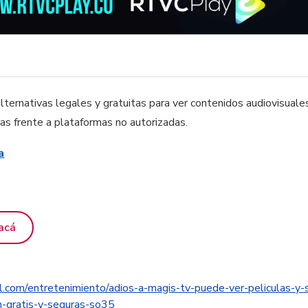
lternativas legales y gratuitas para ver contenidos audiovisuale
s frente a plataformas no autorizadas.
a
acá
l.com/entretenimiento/adios-a-magis-tv-puede-ver-peliculas-y-
n-gratis-y-seguras-so35