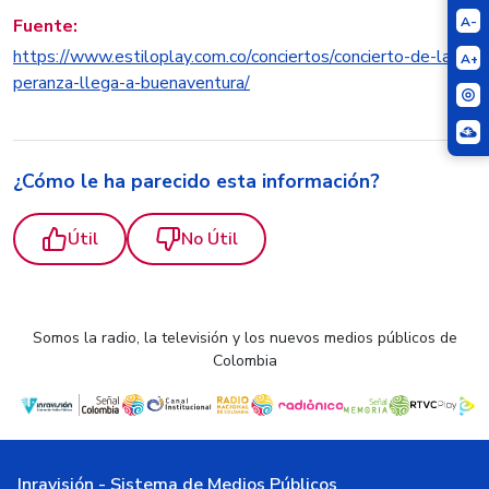
A-
Fuente:
https://www.estiloplay.com.co/conciertos/concierto-de-la-es
A+
peranza-llega-a-buenaventura/
¿Cómo le ha parecido esta información?
Útil
No Útil
Somos la radio, la televisión y los nuevos medios públicos de
Colombia
Inravisión - Sistema de Medios Públicos