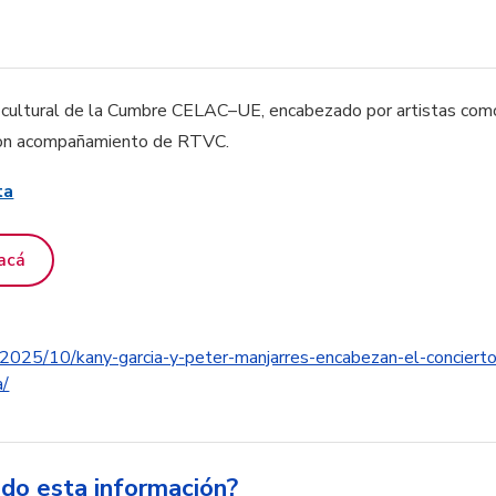
o cultural de la Cumbre CELAC–UE, encabezado por artistas com
 con acompañamiento de RTVC.
ta
acá
2025/10/kany-garcia-y-peter-manjarres-encabezan-el-concierto-
a/
ido esta información?