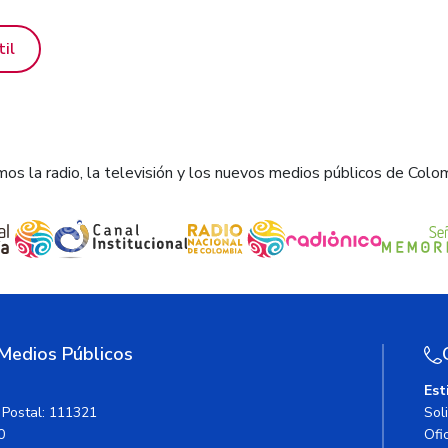
til
os la radio, la televisión y los nuevos medios públicos de Colo
 Medios Públicos
Est
 Postal: 111321
Sol
0
Ofic