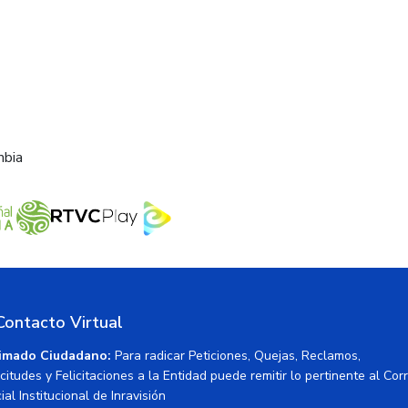
mbia
Contacto Virtual
imado Ciudadano:
Para radicar Peticiones, Quejas, Reclamos,
icitudes y Felicitaciones a la Entidad puede remitir lo pertinente al Cor
ial Institucional de Inravisión