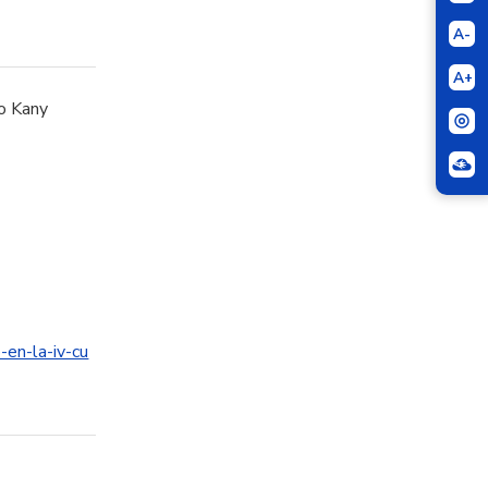
A-
A+
o Kany
en-la-iv-cu