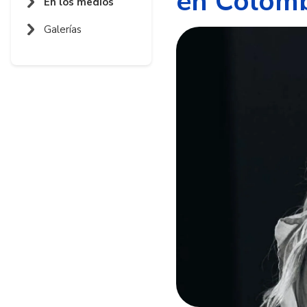
en Colom
En los medios
Galerías