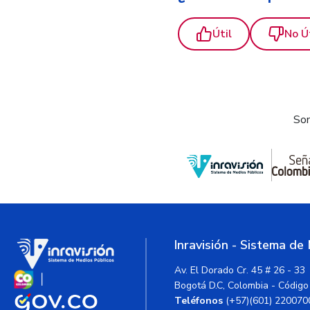
Útil
No Ú
Som
Inravisión - Sistema de
Av. El Dorado Cr. 45 # 26 - 33
Bogotá D.C, Colombia - Código
Teléfonos
(+57)(601) 220070