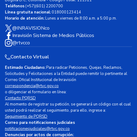
Bogotá D.C, Colombia - Código Postal: 111321
Teléfonos
(+57)(601) 2200700
Línea gratuita nacional:
018000123414
Horario de atención:
Lunes a viernes de 8:00 a.m. a 5:00 p.m.
@INRAVISIONco
Inravisión Sistema de Medios Públicos
@rtvcco
Contacto Virtual
Estimado Ciudadano:
Para radicar Peticiones, Quejas, Reclamos,
Solicitudes y Felicitaciones a la Entidad puede remitir lo pertinente al
Correo Oficial Institucional de Inravisión
correspondencia@rtvc.gov.co
o diligenciar el formulario en línea:
Contacto PQRSD
Al momento de registrar su petición, se generará un código con el cual
usted podrá realizar el seguimiento, para ello, ingrese a:
Seguimiento de PQRSD
Correo para notificaciones judiciales
notificacionesjudiciales@rtvc.gov.co
Denuncias por actos de corrupción: