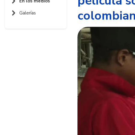
película 
En los medios
colombia
Galerías