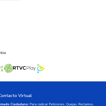
mbia
Contacto Virtual
imado Ciudadano:
Para radicar Peticiones, Quejas, Reclamos,