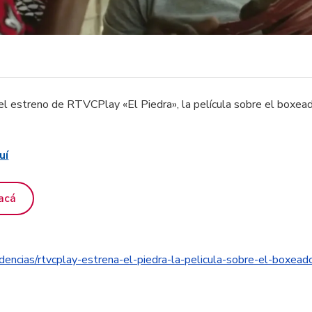
el estreno de RTVCPlay «El Piedra», la película sobre el boxea
uí
acá
ndencias/rtvcplay-estrena-el-piedra-la-pelicula-sobre-el-boxea