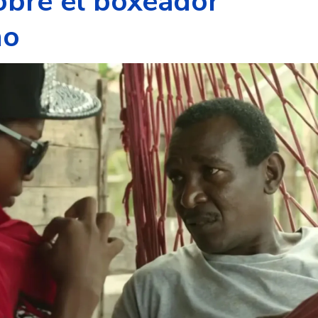
sobre el boxeador
no