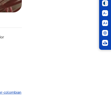
A-
A+
dor
dor-colombian