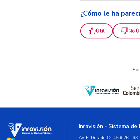
¿Cómo le ha parec
Útil
No Ú
Som
Inravisión - Sistema de
Av. El Dorado Cr. 45 # 26 - 33