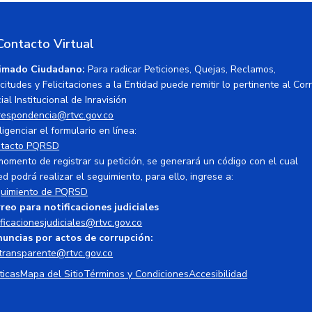
Contacto Virtual
imado Ciudadano:
Para radicar Peticiones, Quejas, Reclamos,
icitudes y Felicitaciones a la Entidad puede remitir lo pertinente al Cor
ial Institucional de Inravisión
respondencia@rtvc.gov.co
ligenciar el formulario en línea:
tacto PQRSD
momento de registrar su petición, se generará un código con el cual
ed podrá realizar el seguimiento, para ello, ingrese a:
uimiento de PQRSD
reo para notificaciones judiciales
ificacionesjudiciales@rtvc.gov.co
uncias por actos de corrupción:
transparente@rtvc.gov.co
ticas
Mapa del Sitio
Términos y Condiciones
Accesibilidad