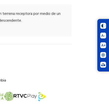
ón terrena receptora por medio de un
 descendente.
A-
A+
mbia