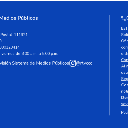
 Medios Públicos
Est
 Postal: 111321
Sol
0
Ofic
000123414
cor
viernes de 8:00 a.m. a 5:00 p.m.
o di
Con
avisión Sistema de Medios Públicos
@rtvcco
Al 
ust
Seg
Cor
not
Den
soy
Polí