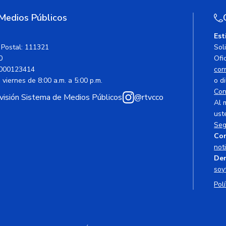
 Medios Públicos
Est
 Postal: 111321
Sol
0
Ofic
000123414
cor
viernes de 8:00 a.m. a 5:00 p.m.
o di
Con
avisión Sistema de Medios Públicos
@rtvcco
Al 
ust
Seg
Cor
not
Den
soy
Polí