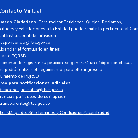
Contacto Virtual
imado Ciudadano:
Para radicar Peticiones, Quejas, Reclamos,
icitudes y Felicitaciones a la Entidad puede remitir lo pertinente al Cor
ial Institucional de Inravisión
respondencia@rtvc.gov.co
ligenciar el formulario en línea:
tacto PQRSD
momento de registrar su petición, se generará un código con el cual
ed podrá realizar el seguimiento, para ello, ingrese a:
uimiento de PQRSD
reo para notificaciones judiciales
ificacionesjudiciales@rtvc.gov.co
uncias por actos de corrupción:
transparente@rtvc.gov.co
ticas
Mapa del Sitio
Términos y Condiciones
Accesibilidad