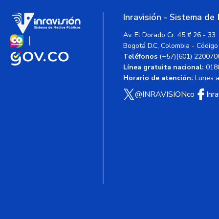
Inravisión - Sistema de
Av. El Dorado Cr. 45 # 26 - 33
Bogotá D.C, Colombia - Código
Teléfonos
(+57)(601) 220070
Línea gratuita nacional:
018
Horario de atención:
Lunes a 
@INRAVISIONco
Inr