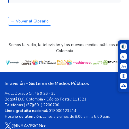
← Volver al Glosario
Somos la radio, la televisión y los nuevos medios públicos de
Colombia
A-
A+
Inravisión - Sistema de Medios Públicos
Av. El Dorado Cr. 45 # 26 - 33
Bogotá D.C, Colombia - Código Postal: 111321
Teléfonos
(+57)(601) 2200700
Línea gratuita nacional:
018000123414
Horario de atención:
Lunes a viernes de 8:00 a.m. a 5:00 p.m.
@INRAVISIONco