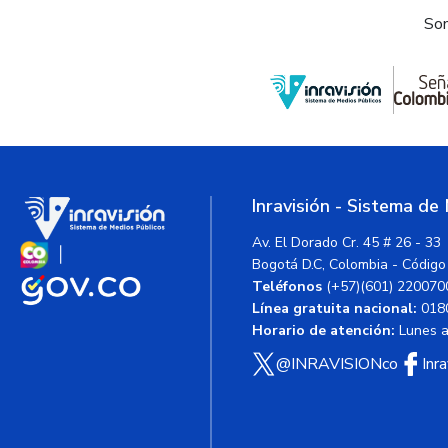
Som
Inravisión - Sistema de
Av. El Dorado Cr. 45 # 26 - 33
Bogotá D.C, Colombia - Código
Teléfonos
(+57)(601) 220070
Línea gratuita nacional:
018
Horario de atención:
Lunes a 
@INRAVISIONco
Inr