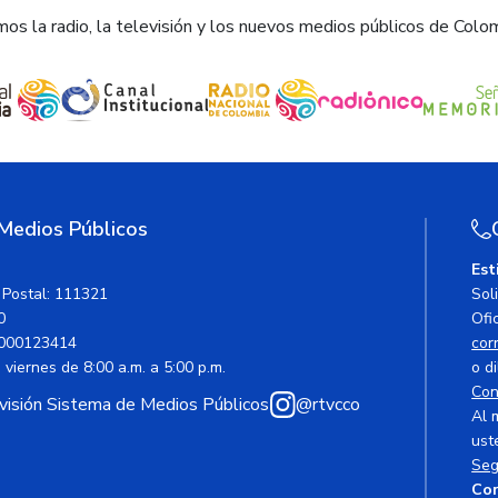
os la radio, la televisión y los nuevos medios públicos de Colo
 Medios Públicos
Est
 Postal: 111321
Sol
0
Ofic
000123414
cor
viernes de 8:00 a.m. a 5:00 p.m.
o di
Con
avisión Sistema de Medios Públicos
@rtvcco
Al 
ust
Seg
Cor