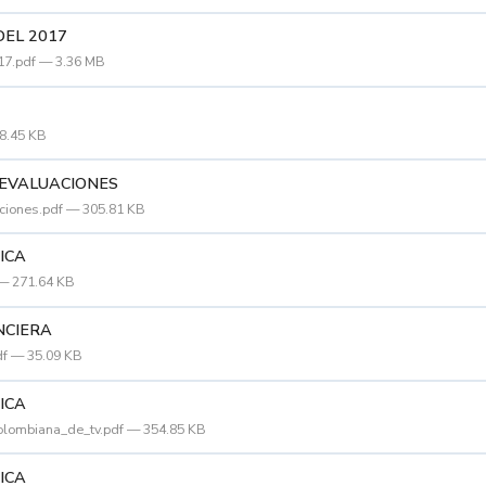
DEL 2017
7.pdf — 3.36 MB
98.45 KB
EVALUACIONES
ciones.pdf — 305.81 KB
ICA
 — 271.64 KB
NCIERA
df — 35.09 KB
ICA
olombiana_de_tv.pdf — 354.85 KB
ICA