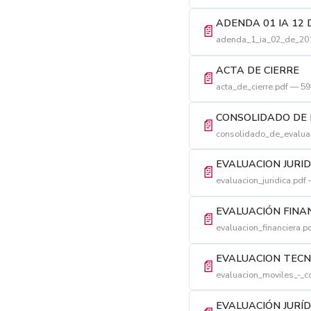
ADENDA 01 IA 12 
📄
adenda_1_ia_02_de_201
ACTA DE CIERRE
📄
acta_de_cierre.pdf — 5
CONSOLIDADO DE 
📄
consolidado_de_evalua
EVALUACION JURID
📄
evaluacion_juridica.pdf
EVALUACIÓN FINA
📄
evaluacion_financiera.p
EVALUACION TECN
📄
evaluacion_moviles_-_c
EVALUACIÓN JURÍD