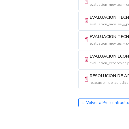
📄
evaluacion_moviles_-_c
EVALUACION TECN
📄
evaluacion_moviles_-_p
EVALUACION TECN
📄
evaluacion_moviles_-_s
EVALUACION ECO
📄
evaluacion_economica.
RESOLUCION DE A
📄
resolucion_de_adjudica
← Volver a Pre-contractu