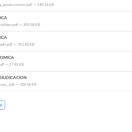
g_producciones.pdf — 348.14 KB
ICA
rovideo.pdf — 353.58 KB
ICA
eptv.pdf — 351.85 KB
NOMICA
pdf — 27.93 KB
DJUDICACION
cion_.pdf — 156.56 KB
al