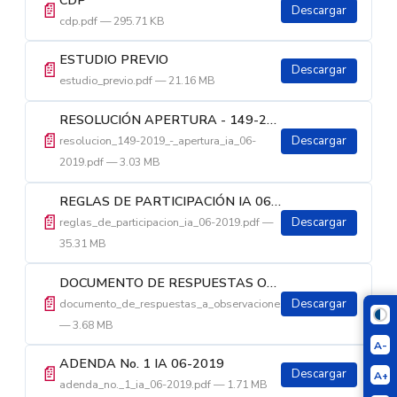
📄
Descargar
cdp.pdf — 295.71 KB
ESTUDIO PREVIO
📄
Descargar
estudio_previo.pdf — 21.16 MB
RESOLUCIÓN APERTURA - 149-2019 - ADMINISTRACIÓN DELEGADA RADIO
📄
resolucion_149-2019_-_apertura_ia_06-
Descargar
2019.pdf — 3.03 MB
REGLAS DE PARTICIPACIÓN IA 06-2019 - ADMINISTRACIÓN DELEGADA RADIO
📄
reglas_de_participacion_ia_06-2019.pdf —
Descargar
35.31 MB
DOCUMENTO DE RESPUESTAS OBSERVACIONES A REGLAS DE PARTICIPACIÓN IA 06-2019
📄
documento_de_respuestas_a_observaciones.pdf
Descargar
— 3.68 MB
A-
ADENDA No. 1 IA 06-2019
📄
Descargar
A+
adenda_no._1_ia_06-2019.pdf — 1.71 MB