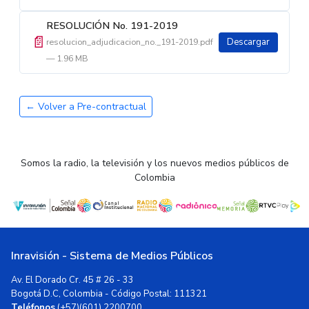
RESOLUCIÓN No. 191-2019
📄
resolucion_adjudicacion_no._191-2019.pdf
Descargar
— 1.96 MB
← Volver a Pre-contractual
Somos la radio, la televisión y los nuevos medios públicos de
Colombia
Inravisión - Sistema de Medios Públicos
Av. El Dorado Cr. 45 # 26 - 33
Bogotá D.C, Colombia - Código Postal: 111321
Teléfonos
(+57)(601) 2200700