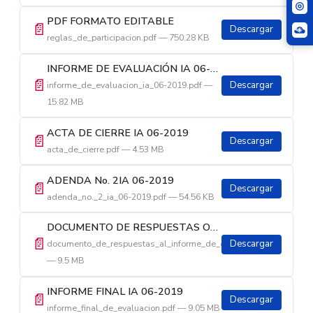
PDF FORMATO EDITABLE
📄
Descargar
reglas_de_participacion.pdf — 750.28 KB
INFORME DE EVALUACIÓN IA 06-2019
📄
informe_de_evaluacion_ia_06-2019.pdf —
Descargar
15.82 MB
ACTA DE CIERRE IA 06-2019
📄
Descargar
acta_de_cierre.pdf — 4.53 MB
ADENDA No. 2IA 06-2019
📄
Descargar
adenda_no._2_ia_06-2019.pdf — 54.56 KB
DOCUMENTO DE RESPUESTAS OBSERVACIONES - INFORME EVALUACIÓN IA 06-2019
📄
documento_de_respuestas_al_informe_de_evaluacion.pdf
Descargar
— 9.5 MB
INFORME FINAL IA 06-2019
📄
Descargar
informe_final_de_evaluacion.pdf — 9.05 MB