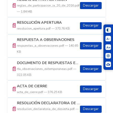
📄
reglas_de_participacion_ia_20_de_2016.pdf
Descargar
— 1.84 MB
RESOLUCIÓN APERTURA
📄
Descargar
resolucion_apertura.pdf — 370.76 KB
A-
RESPUESTA A OBSERVACIONES
📄
respuestas_a_observaciones.pdf — 140.65
Descargar
A+
KB
DOCUMENTO DE RESPUESTAS EXT
📄
rta_observaciones_extemporaneas.pdf —
Descargar
322.05 KB
ACTA DE CIERRE
📄
Descargar
acta_de_cierre.pdf — 376.25 KB
RESOLUCIÓN DECLARATORIA DE DESIERTA
📄
resolucion_declaratoria_de_desierta.pdf —
Descargar