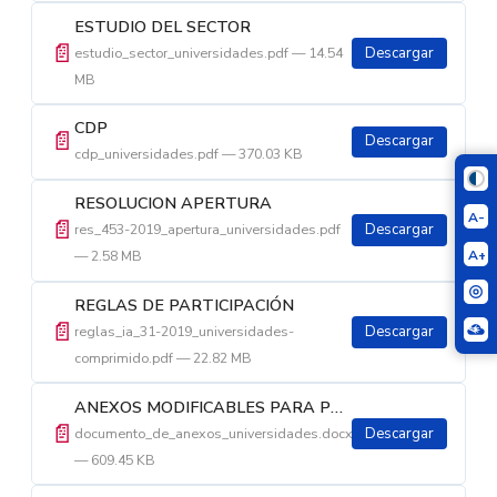
ESTUDIO DEL SECTOR
📄
estudio_sector_universidades.pdf — 14.54
Descargar
MB
CDP
📄
Descargar
cdp_universidades.pdf — 370.03 KB
RESOLUCION APERTURA
A-
📄
res_453-2019_apertura_universidades.pdf
Descargar
A+
— 2.58 MB
REGLAS DE PARTICIPACIÓN
📄
reglas_ia_31-2019_universidades-
Descargar
comprimido.pdf — 22.82 MB
ANEXOS MODIFICABLES PARA PRESENTAR PROPUESTA
📄
documento_de_anexos_universidades.docx
Descargar
— 609.45 KB