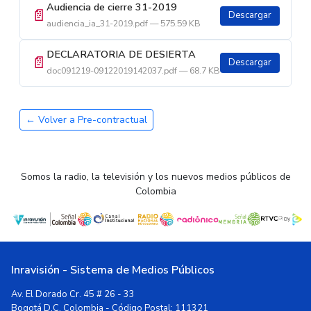
Audiencia de cierre 31-2019
📄
Descargar
audiencia_ia_31-2019.pdf — 575.59 KB
DECLARATORIA DE DESIERTA
📄
Descargar
doc091219-09122019142037.pdf — 68.7 KB
← Volver a Pre-contractual
Somos la radio, la televisión y los nuevos medios públicos de
Colombia
Inravisión - Sistema de Medios Públicos
Av. El Dorado Cr. 45 # 26 - 33
Bogotá D.C, Colombia - Código Postal: 111321