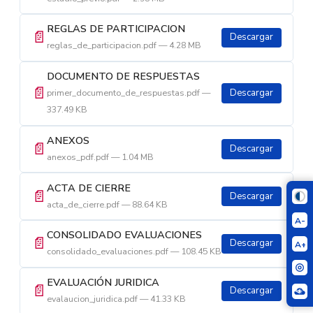
REGLAS DE PARTICIPACION
📄
Descargar
reglas_de_participacion.pdf — 4.28 MB
DOCUMENTO DE RESPUESTAS
📄
primer_documento_de_respuestas.pdf —
Descargar
337.49 KB
ANEXOS
📄
Descargar
anexos_pdf.pdf — 1.04 MB
ACTA DE CIERRE
📄
Descargar
acta_de_cierre.pdf — 88.64 KB
A-
CONSOLIDADO EVALUACIONES
📄
Descargar
A+
consolidado_evaluaciones.pdf — 108.45 KB
EVALUACIÓN JURIDICA
📄
Descargar
evalaucion_juridica.pdf — 41.33 KB