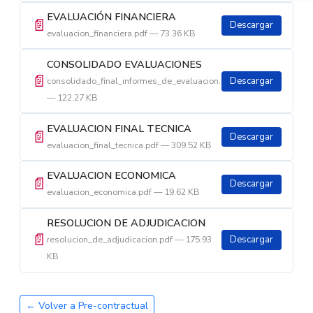
EVALUACIÓN FINANCIERA
📄
Descargar
evaluacion_financiera.pdf — 73.36 KB
CONSOLIDADO EVALUACIONES
📄
consolidado_final_informes_de_evaluacion.pdf
Descargar
— 122.27 KB
EVALUACION FINAL TECNICA
📄
Descargar
evaluacion_final_tecnica.pdf — 309.52 KB
EVALUACION ECONOMICA
📄
Descargar
evaluacion_economica.pdf — 19.62 KB
RESOLUCION DE ADJUDICACION
📄
resolucion_de_adjudicacion.pdf — 175.93
Descargar
KB
← Volver a Pre-contractual