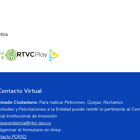
mbia
Contacto Virtual
imado Ciudadano:
Para radicar Peticiones, Quejas, Reclamos,
icitudes y Felicitaciones a la Entidad puede remitir lo pertinente al Cor
ial Institucional de Inravisión
respondencia@rtvc.gov.co
ligenciar el formulario en línea:
tacto PQRSD