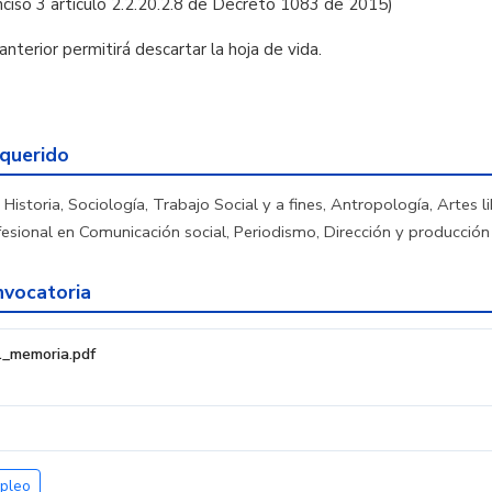
ciso 3 artículo 2.2.20.2.8 de Decreto 1083 de 2015)
anterior permitirá descartar la hoja de vida.
equerido
Historia, Sociología, Trabajo Social y a fines, Antropología, Artes li
esional en Comunicación social, Periodismo, Dirección y producción 
vocatoria
l_memoria.pdf
pleo