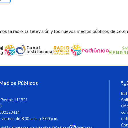
os la radio, la televisión y los nuevos medios públicos de Colo
 Medios Públicos
Est
 Postal: 111321
Sol
0
Ofic
000123414
cor
viernes de 8:00 a.m. a 5:00 p.m.
o di
Con