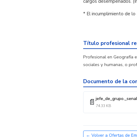
cargos desempeñados. (In
* El incumplimiento de lo 
Título profesional r
Profesional en Geografía e 
sociales y humanas, o prof
Documento de la con
jefe_de_grupo._sena
📄
74.33 KB
← Volver a Ofertas de Em