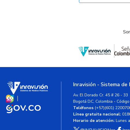
Som
Inravisión - Sistema de
Av. El Dorado Cr. 45 # 26 - 33
Bogotá D.C, Colombia - Código
Teléfonos
(+57)(601) 220070
Línea gratuita nacional:
018
Horario de atención:
Lunes a 