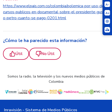
A-
https://www.elpais.com.co/colombia/polemica-por-uso-de-re
cursos-publicos-en-documental-sobre-el-presidente-gustav
A+
o-petro-cuanto-se-pago-0201.html
¿Cómo le ha parecido esta información?
Útil
No Útil
Somos la radio, la televisión y los nuevos medios públicos de
Colombia
Inravisión - Sistema de Medios Públicos