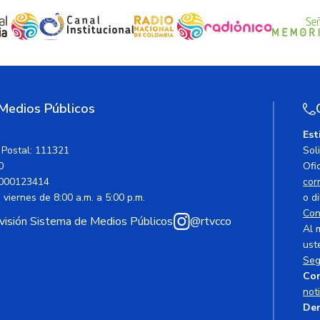
 Medios Públicos
Est
 Postal: 111321
Sol
0
Ofic
000123414
cor
viernes de 8:00 a.m. a 5:00 p.m.
o di
Con
avisión Sistema de Medios Públicos
@rtvcco
Al 
ust
Seg
Cor
not
Den