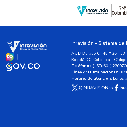
Inravisión - Sistema de
Av. El Dorado Cr. 45 # 26 - 33
Bogotá D.C, Colombia - Código
Teléfonos
(+57)(601) 220070
Línea gratuita nacional:
018
Horario de atención:
Lunes a 
@INRAVISIONco
Inr