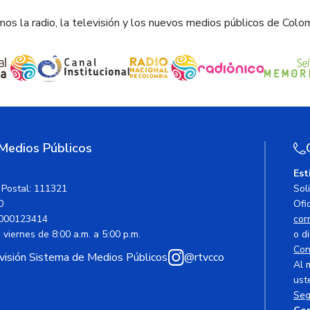
os la radio, la televisión y los nuevos medios públicos de Colo
 Medios Públicos
Est
 Postal: 111321
Sol
0
Ofic
000123414
cor
viernes de 8:00 a.m. a 5:00 p.m.
o di
Con
avisión Sistema de Medios Públicos
@rtvcco
Al 
ust
Seg