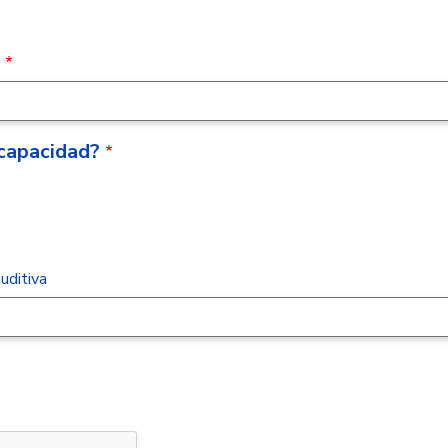
o
scapacidad?
uditiva