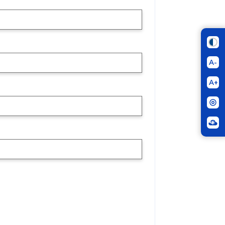
A-
A+