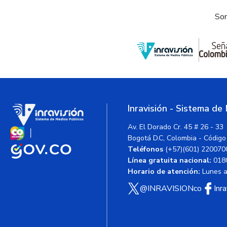
Som
Inravisión - Sistema de
Av. El Dorado Cr. 45 # 26 - 33
Bogotá D.C, Colombia - Código
Teléfonos
(+57)(601) 220070
Línea gratuita nacional:
018
Horario de atención:
Lunes a 
@INRAVISIONco
Inr