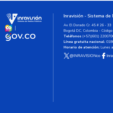
Inravisión - Sistema de
Av. El Dorado Cr. 45 # 26 - 33
Bogotá D.C, Colombia - Código
Teléfonos
(+57)(601) 220070
Línea gratuita nacional:
018
Horario de atención:
Lunes a 
@INRAVISIONco
Inr