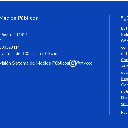
 Medios Públicos
Est
 Postal: 111321
Sol
0
Ofic
000123414
cor
viernes de 8:00 a.m. a 5:00 p.m.
o di
Con
avisión Sistema de Medios Públicos
@rtvcco
Al 
ust
Seg
Cor
not
Den
soy
Polí