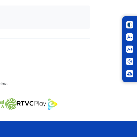
A-
A+
mbia