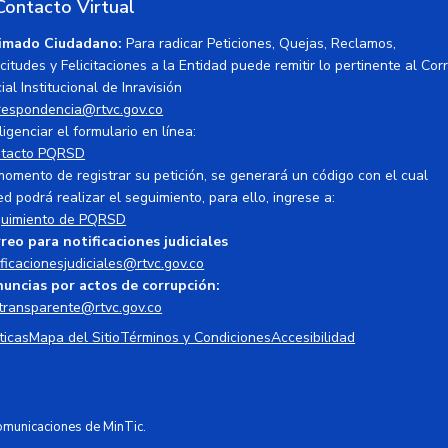
Contacto Virtual
imado Ciudadano:
Para radicar Peticiones, Quejas, Reclamos,
icitudes y Felicitaciones a la Entidad puede remitir lo pertinente al Cor
ial Institucional de Inravisión
respondencia@rtvc.gov.co
ligenciar el formulario en línea:
tacto PQRSD
momento de registrar su petición, se generará un código con el cual
ed podrá realizar el seguimiento, para ello, ingrese a:
uimiento de PQRSD
reo para notificaciones judiciales
ificacionesjudiciales@rtvc.gov.co
uncias por actos de corrupción:
transparente@rtvc.gov.co
ticas
Mapa del Sitio
Términos y Condiciones
Accesibilidad
Comunicaciones de MinTic.