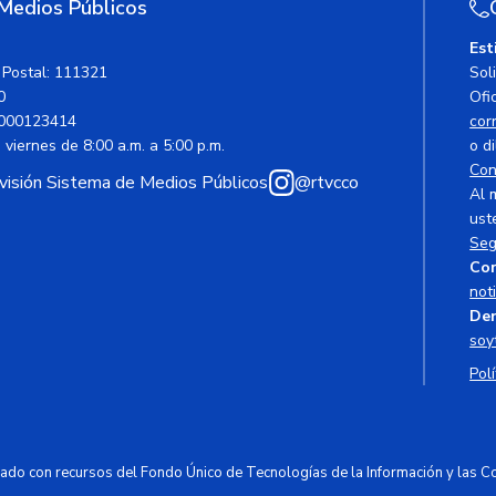
 Medios Públicos
Est
 Postal: 111321
Sol
0
Ofic
000123414
cor
viernes de 8:00 a.m. a 5:00 p.m.
o di
Con
avisión Sistema de Medios Públicos
@rtvcco
Al 
ust
Seg
Cor
not
Den
soy
Polí
ciado con recursos del Fondo Único de Tecnologías de la Información y las 