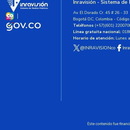
Inravisión - Sistema de
Av. El Dorado Cr. 45 # 26 - 33
Bogotá D.C, Colombia - Código
Teléfonos
(+57)(601) 220070
Línea gratuita nacional:
018
Horario de atención:
Lunes a 
@INRAVISIONco
Inr
Este contenido fue finan