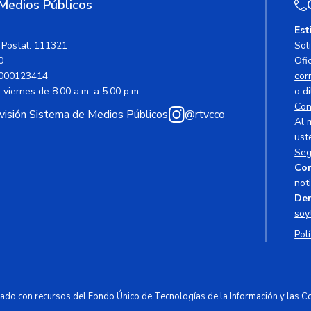
 Medios Públicos
Est
 Postal: 111321
Sol
0
Ofic
000123414
cor
viernes de 8:00 a.m. a 5:00 p.m.
o di
Con
avisión Sistema de Medios Públicos
@rtvcco
Al 
ust
Seg
Cor
not
Den
soy
Polí
ciado con recursos del Fondo Único de Tecnologías de la Información y las 