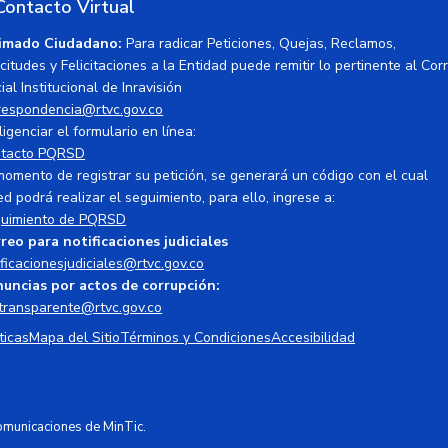
Contacto Virtual
imado Ciudadano:
Para radicar Peticiones, Quejas, Reclamos,
icitudes y Felicitaciones a la Entidad puede remitir lo pertinente al Cor
ial Institucional de Inravisión
respondencia@rtvc.gov.co
ligenciar el formulario en línea:
tacto PQRSD
momento de registrar su petición, se generará un código con el cual
ed podrá realizar el seguimiento, para ello, ingrese a:
uimiento de PQRSD
reo para notificaciones judiciales
ificacionesjudiciales@rtvc.gov.co
uncias por actos de corrupción:
transparente@rtvc.gov.co
ticas
Mapa del Sitio
Términos y Condiciones
Accesibilidad
Comunicaciones de MinTic.