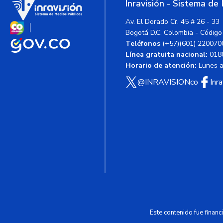
Inravisión - Sistema de
Av. El Dorado Cr. 45 # 26 - 33
Bogotá D.C, Colombia - Código
Teléfonos
(+57)(601) 220070
Línea gratuita nacional:
018
Horario de atención:
Lunes a 
@INRAVISIONco
Inr
Este contenido fue finan