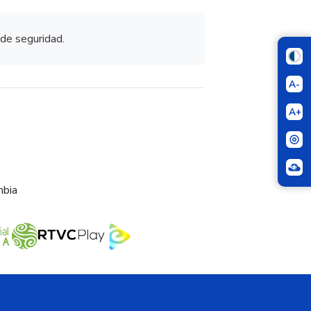
 de seguridad.
A-
A+
mbia