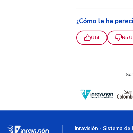
¿Cómo le ha parec
Útil
No Ú
Som
Inravisión - Sistema de