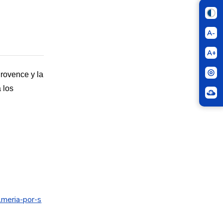
A-
A+
Provence y la
 los
lmeria-por-s