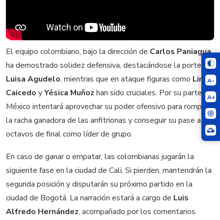
El equipo colombiano, bajo la dirección de
Carlos Paniagua
,
ha demostrado solidez defensiva, destacándose la portera
Luisa Agudelo
, mientras que en ataque figuras como
Linda
A-
Caicedo
y
Yésica Muñoz
han sido cruciales. Por su parte,
A+
México intentará aprovechar su poder ofensivo para romper
la racha ganadora de las anfitrionas y conseguir su pase a los
octavos de final como líder de grupo.
En caso de ganar o empatar, las colombianas jugarán la
siguiente fase en la ciudad de Cali. Si pierden, mantendrán la
segunda posición y disputarán su próximo partido en la
ciudad de Bogotá. La narración estará a cargo de
Luis
Alfredo Hernández
, acompañado por los comentarios