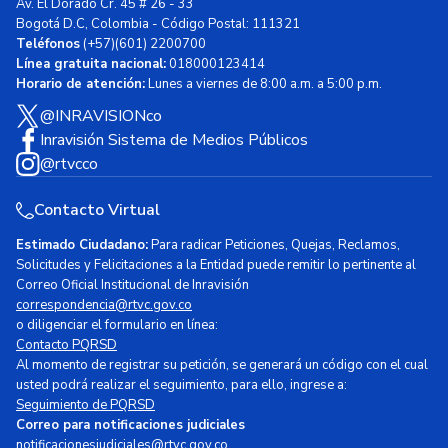
Av. El Dorado Cr. 45 # 26 - 33
Bogotá D.C, Colombia - Código Postal: 111321
Teléfonos
(+57)(601) 2200700
Línea gratuita nacional:
018000123414
Horario de atención:
Lunes a viernes de 8:00 a.m. a 5:00 p.m.
@INRAVISIONco
Inravisión Sistema de Medios Públicos
@rtvcco
Contacto Virtual
Estimado Ciudadano:
Para radicar Peticiones, Quejas, Reclamos,
Solicitudes y Felicitaciones a la Entidad puede remitir lo pertinente al
Correo Oficial Institucional de Inravisión
correspondencia@rtvc.gov.co
o diligenciar el formulario en línea:
Contacto PQRSD
Al momento de registrar su petición, se generará un código con el cual
usted podrá realizar el seguimiento, para ello, ingrese a:
Seguimiento de PQRSD
Correo para notificaciones judiciales
notificacionesjudiciales@rtvc.gov.co