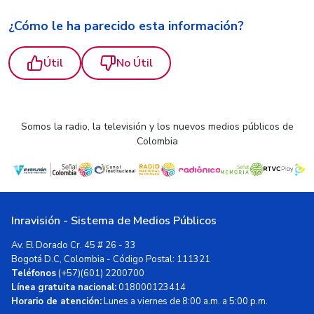
¿Cómo le ha parecido esta información?
Útil
No Útil
Somos la radio, la televisión y los nuevos medios públicos de
Colombia
Inravisión - Sistema de Medios Públicos
Av. El Dorado Cr. 45 # 26 - 33
Bogotá D.C, Colombia - Código Postal: 111321
Teléfonos
(+57)(601) 2200700
Línea gratuita nacional:
018000123414
Horario de atención:
Lunes a viernes de 8:00 a.m. a 5:00 p.m.