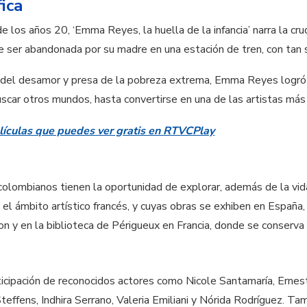
ica
los años 20, ‘Emma Reyes, la huella de la infancia’ narra la cruda
de ser abandonada por su madre en una estación de tren, con tan 
 del desamor y presa de la pobreza extrema, Emma Reyes logró 
car otros mundos, hasta convertirse en una de las artistas más
lículas que puedes ver gratis en RTVCPlay
 colombianos tienen la oportunidad de explorar, además de la vi
l ámbito artístico francés, y cuyas obras se exhiben en España,
n y en la biblioteca de Périgueux en Francia, donde se conserva
rticipación de reconocidos actores como Nicole Santamaría, Erne
Steffens, Indhira Serrano, Valeria Emiliani y Nórida Rodríguez.