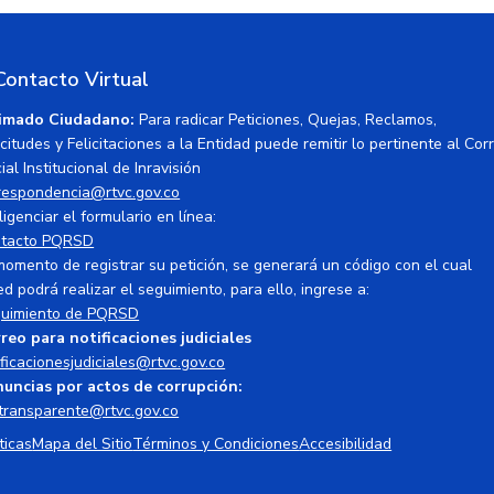
Contacto Virtual
imado Ciudadano:
Para radicar Peticiones, Quejas, Reclamos,
icitudes y Felicitaciones a la Entidad puede remitir lo pertinente al Cor
ial Institucional de Inravisión
respondencia@rtvc.gov.co
ligenciar el formulario en línea:
tacto PQRSD
momento de registrar su petición, se generará un código con el cual
ed podrá realizar el seguimiento, para ello, ingrese a:
uimiento de PQRSD
reo para notificaciones judiciales
ificacionesjudiciales@rtvc.gov.co
uncias por actos de corrupción:
transparente@rtvc.gov.co
ticas
Mapa del Sitio
Términos y Condiciones
Accesibilidad