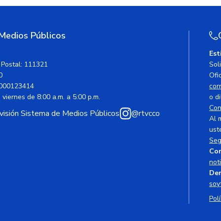
 Medios Públicos
Est
 Postal: 111321
Sol
0
Ofic
000123414
cor
viernes de 8:00 a.m. a 5:00 p.m.
o di
Con
avisión Sistema de Medios Públicos
@rtvcco
Al 
ust
Seg
Cor
not
Den
soy
Polí