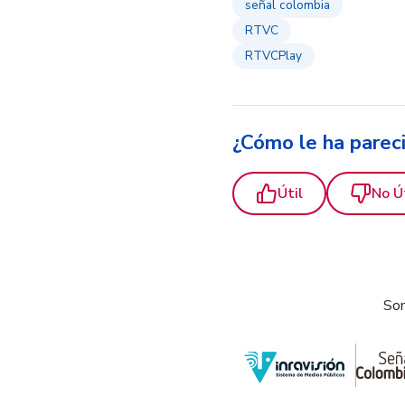
señal colombia
RTVC
RTVCPlay
¿Cómo le ha parec
Útil
No Ú
Som