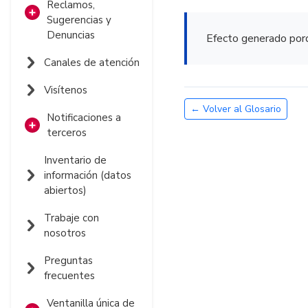
Reclamos,
Sugerencias y
Denuncias
Efecto generado por
Contacto PQRSD
Canales de atención
Seguimiento
Visítenos
PQRSD
← Volver al Glosario
Notificaciones a
Informes PQRSD
terceros
Reporte fallas en
Notificaciones por
Inventario de
la Señal
aviso
información (datos
abiertos)
Notificaciones
Judiciales
Trabaje con
nosotros
Preguntas
frecuentes
Ventanilla única de