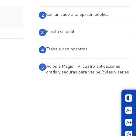
Comunicado a la opinión pública
2
Escala salarial
3
Trabaje con nosotros
4
Adiós a Magis TV: cuatro aplicaciones
5
gratis y seguras para ver películas y series
A-
A+