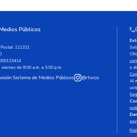
 Medios Públicos
Est
 Postal: 111321
Sol
0
Ofic
000123414
cor
viernes de 8:00 a.m. a 5:00 p.m.
o di
Con
avisión Sistema de Medios Públicos
@rtvcco
Al 
ust
Seg
Cor
not
Den
soy
Polí