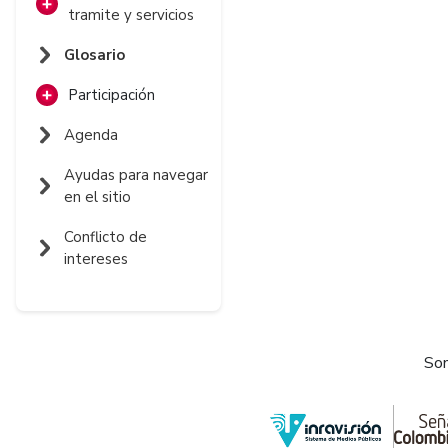
tramite y servicios
Listado de
Glosario
trámites y
servicios
Participación
Foros de discusión
Formulario en línea
Agenda
de trámites y
Encuestas de
Ayudas para navegar
servicios
opinión
en el sitio
Seguimiento a
Conflicto de
trámites y
intereses
servicios
Som