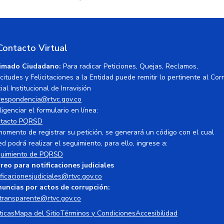
Contacto Virtual
imado Ciudadano:
Para radicar Peticiones, Quejas, Reclamos,
icitudes y Felicitaciones a la Entidad puede remitir lo pertinente al Cor
ial Institucional de Inravisión
respondencia@rtvc.gov.co
ligenciar el formulario en línea:
tacto PQRSD
momento de registrar su petición, se generará un código con el cual
ed podrá realizar el seguimiento, para ello, ingrese a:
uimiento de PQRSD
reo para notificaciones judiciales
ificacionesjudiciales@rtvc.gov.co
uncias por actos de corrupción:
transparente@rtvc.gov.co
ticas
Mapa del Sitio
Términos y Condiciones
Accesibilidad