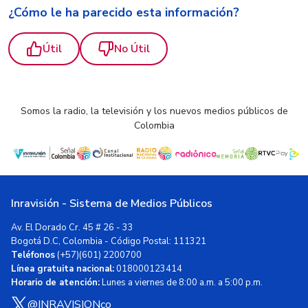
¿Cómo le ha parecido esta información?
Útil
No Útil
Somos la radio, la televisión y los nuevos medios públicos de
Colombia
Inravisión - Sistema de Medios Públicos
Av. El Dorado Cr. 45 # 26 - 33
Bogotá D.C, Colombia - Código Postal: 111321
Teléfonos
(+57)(601) 2200700
Línea gratuita nacional:
018000123414
Horario de atención:
Lunes a viernes de 8:00 a.m. a 5:00 p.m.
@INRAVISIONco