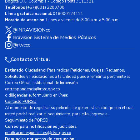
Bogotá D.C, Colombia - Código Postal: 111321
Teléfonos
(+57)(601) 2200700
Línea gratuita nacional:
018000123414
Horario de atención:
Lunes a viernes de 8:00 a.m. a 5:00 p.m.
@INRAVISIONco
Inravisión Sistema de Medios Públicos
@rtvcco
Contacto Virtual
Estimado Ciudadano:
Para radicar Peticiones, Quejas, Reclamos,
Solicitudes y Felicitaciones a la Entidad puede remitir lo pertinente al
Correo Oficial Institucional de Inravisión
correspondencia@rtvc.gov.co
o diligenciar el formulario en línea:
Contacto PQRSD
Al momento de registrar su petición, se generará un código con el cual
usted podrá realizar el seguimiento, para ello, ingrese a:
Seguimiento de PQRSD
Correo para notificaciones judiciales
notificacionesjudiciales@rtvc.gov.co
Denuncias por actos de corrupción: