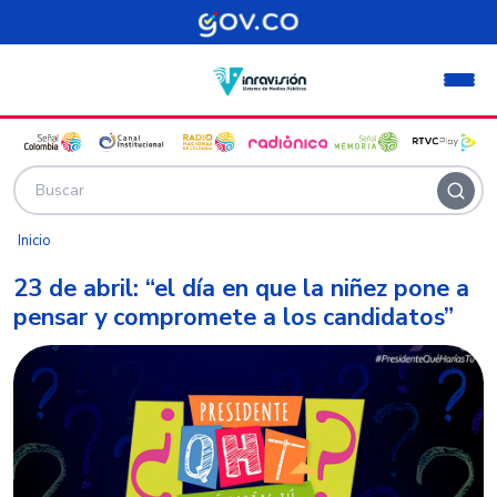
Pasar al contenido principal
Inicio
23 de abril: “el día en que la niñez pone a
pensar y compromete a los candidatos”