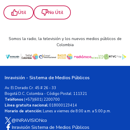
Útil
No Útil
Somos la radio, la televisión y los nuevos medios públicos de
Colombia
Inravisión - Sistema de Medios Públicos
Av. El Dorado Cr. 45 # 26 - 33
Bogotá D.C, Colombia - Código Postal: 111321
Teléfonos
(+57)(601) 2200700
Línea gratuita nacional:
018000123414
Horario de atención:
Lunes a viernes de 8:00 a.m. a 5:00 p.m.
@INRAVISIONco
Inravisión Sistema de Medios Públicos