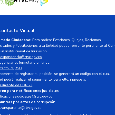
Contacto Virtual
imado Ciudadano:
Para radicar Peticiones, Quejas, Reclamos,
icitudes y Felicitaciones a la Entidad puede remitir lo pertinente al Cor
ial Institucional de Inravisión
respondencia@rtvc.gov.co
ligenciar el formulario en línea:
tacto PQRSD
momento de registrar su petición, se generará un código con el cual
ed podrá realizar el seguimiento, para ello, ingrese a:
uimiento de PQRSD
reo para notificaciones judiciales
ificacionesjudiciales@rtvc.gov.co
uncias por actos de corrupción:
transparente@rtvc.gov.co