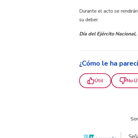
Durante el acto se rendirá
su deber.
Día del Ejército Nacional,
¿Cómo le ha parec
Útil
No Ú
Som