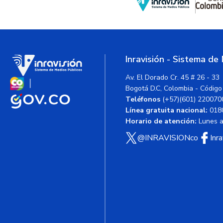
Inravisión - Sistema de
Av. El Dorado Cr. 45 # 26 - 33
Bogotá D.C, Colombia - Código
Teléfonos
(+57)(601) 220070
Línea gratuita nacional:
018
Horario de atención:
Lunes a 
@INRAVISIONco
Inr