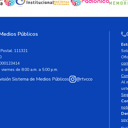
 Medios Públicos
Est
 Postal: 111321
Sol
0
Ofic
000123414
cor
viernes de 8:00 a.m. a 5:00 p.m.
o di
Con
avisión Sistema de Medios Públicos
@rtvcco
Al 
ust
Seg
Cor
not
Den
soy