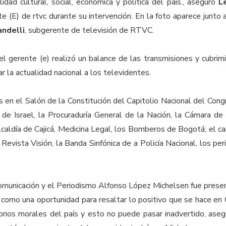
lidad cultural, social, económica y política del país., aseguró
L
te (E) de rtvc durante su intervención. En la foto aparece junto
andelli
, subgerente de televisión de RTVC.
el gerente (e) realizó un balance de las transmisiones y cubri
r la actualidad nacional a los televidentes.
en el Salón de la Constitución del Capitolio Nacional del Congr
de Israel, la Procuraduría General de la Nación, la Cámara de
Alcaldía de Cajicá, Medicina Legal, los Bomberos de Bogotá; el c
la Revista Visión, la Banda Sinfónica de a Policía Nacional, los pe
Comunicación y el Periodismo Alfonso López Michelsen fue pres
omo una oportunidad para resaltar lo positivo que se hace en C
orios morales del país y esto no puede pasar inadvertido, as