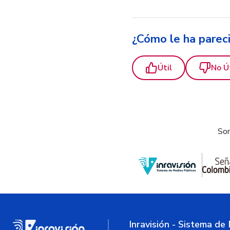
¿Cómo le ha parec
Útil
No Ú
Som
Inravisión - Sistema de