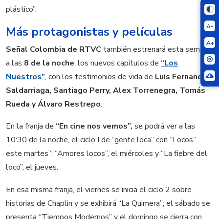
plástico”.
A-
Más protagonistas y películas
A+
Señal Colombia de RTVC
también estrenará esta semana
a las
8 de la noche
, los nuevos capítulos de
“Los
Nuestros”
, con los testimonios de vida de
Luis Fernando
Saldarriaga, Santiago Perry, Alex Torrenegra, Tomás
Rueda y Álvaro Restrepo
.
En la franja de
“En cine nos vemos”,
se podrá ver a las
10:30 de la noche, el ciclo I de “gente loca” con “Locos”
este martes”; “Amores locos”, el miércoles y “La fiebre del
loco”, el jueves.
En esa misma franja, el viernes se inicia el ciclo 2 sobre
historias de Chaplin y se exhibirá “La Quimera”; el sábado se
presenta “Tiempos Modernos” y el domingo se cierra con