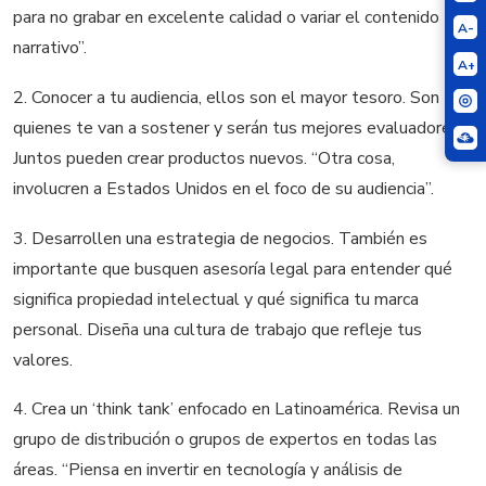
para no grabar en excelente calidad
o
variar el contenido
A-
narrativo
”.
A+
2.
Conocer a
tu audiencia, ellos son el
mayor tesoro
. Son
quienes te van a sostener y serán tus mejores evaluadores.
Juntos pueden crear productos nuevos. “Otra cosa,
i
nvolucren a Estados Unidos en el foco de su aud
iencia”.
3.
Desarrollen una es
trategia de negocios.
También es
importante que busquen asesoría legal para entender
qué
significa propiedad intelectual y qué significa tu marca
personal. Diseña una cultura de trabajo que refleje tus
valores.
4.
Crea un
‘
think
tank
’
enfocado en
Latinoamérica.
Revisa
un
grupo
de distribución o grupos
de expertos en todas las
áreas.
“Piensa en i
nvertir en tecnología y análisis de