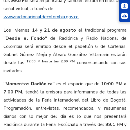
los
99.5 FM
será amplificada y también estará en línea la
señal virtual, a través de
www.radionacionaldecolombia.gov.co
.
Los viernes
14 y 21 de agosto
el tradicional programa
"Desde el Fondo"
de Radiónica y Radio Nacional de
Colombia será emitido desde el pabellón 6 de Corferias.
Gabriel Gómez Mejía y Álvaro González Villamarín estarán
12:00 M hasta las 2:00 PM
desde las
conversarsando con sus
invitados.
"Momentos Radiónica"
es el espacio que de 1
0:00 PM a
7:00 PM.
tendrá la emisora para informarnos de todas las
actividades de la Feria Internacional del Libro de Bogotá.
Programación, entrevistas, recomendados, y resúmenes
diarios con lo mejor del día es lo que nos presentará
Radiónica durante la Feria. Escúchalo a través del
99.1 FM
y