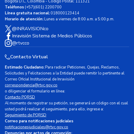
Bogotá D.C, Colombia - Código Postal: 111321
Teléfonos
(+57)(601) 2200700
Línea gratuita nacional:
018000123414
Horario de atención:
Lunes a viernes de 8:00 a.m. a 5:00 p.m.
@INRAVISIONco
Inravisión Sistema de Medios Públicos
@rtvcco
Contacto Virtual
Estimado Ciudadano:
Para radicar Peticiones, Quejas, Reclamos,
Solicitudes y Felicitaciones a la Entidad puede remitir lo pertinente al
Correo Oficial Institucional de Inravisión
correspondencia@rtvc.gov.co
o diligenciar el formulario en línea:
Contacto PQRSD
Al momento de registrar su petición, se generará un código con el cual
usted podrá realizar el seguimiento, para ello, ingrese a:
Seguimiento de PQRSD
Correo para notificaciones judiciales
notificacionesjudiciales@rtvc.gov.co
Denuncias por actos de corrupción: