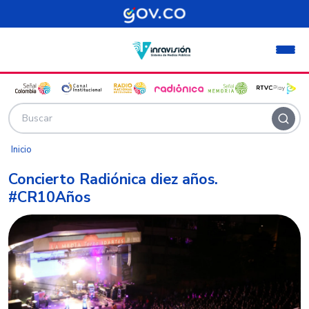
Pasar al contenido principal
Inicio
Concierto Radiónica diez años.
#CR10Años