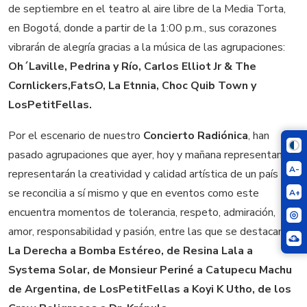
de septiembre en el teatro al aire libre de la Media Torta,
en Bogotá, donde a partir de la 1:00 p.m., sus corazones
vibrarán de alegría gracias a la música de las agrupaciones:
Oh´Laville, Pedrina y Río, Carlos Elliot Jr & The
Cornlickers,FatsO, La Etnnia, Choc Quib Town y
LosPetitFellas.
Por el escenario de nuestro
Concierto Radiónica
, han
pasado agrupaciones que ayer, hoy y mañana representan y
A-
representarán la creatividad y calidad artística de un país que
se reconcilia a sí mismo y que en eventos como este
A+
encuentra momentos de tolerancia, respeto, admiración,
amor, responsabilidad y pasión, entre las que se destacan:
La Derecha a Bomba Estéreo, de Resina Lala a
Systema Solar, de Monsieur Periné a Catupecu Machu
de Argentina, de LosPetitFellas a Koyi K Utho, de los