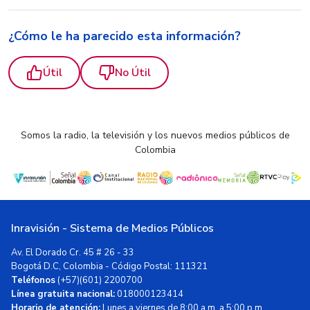
¿Cómo le ha parecido esta información?
Útil
No Útil
Somos la radio, la televisión y los nuevos medios públicos de
Colombia
Inravisión - Sistema de Medios Públicos
Av. El Dorado Cr. 45 # 26 - 33
Bogotá D.C, Colombia - Código Postal: 111321
Teléfonos
(+57)(601) 2200700
Línea gratuita nacional:
018000123414
Horario de atención:
Lunes a viernes de 8:00 a.m. a 5:00 p.m.