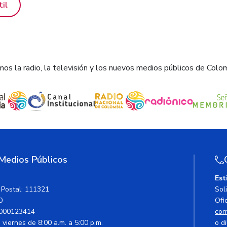
til
os la radio, la televisión y los nuevos medios públicos de Colo
 Medios Públicos
Est
 Postal: 111321
Sol
0
Ofic
000123414
cor
viernes de 8:00 a.m. a 5:00 p.m.
o di