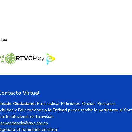
mbia
Contacto Virtual
imado Ciudadano:
Para radicar Peticiones, Quejas, Reclamos,
icitudes y Felicitaciones a la Entidad puede remitir lo pertinente al Cor
ial Institucional de Inravisión
respondencia@rtvc.gov.co
ligenciar el formulario en línea: