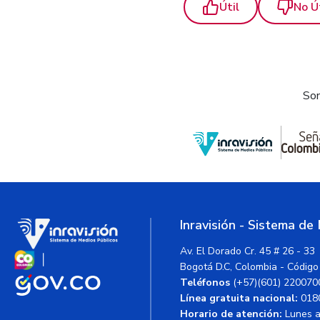
Útil
No Ú
Som
Inravisión - Sistema de
Av. El Dorado Cr. 45 # 26 - 33
Bogotá D.C, Colombia - Código
Teléfonos
(+57)(601) 220070
Línea gratuita nacional:
018
Horario de atención:
Lunes a 