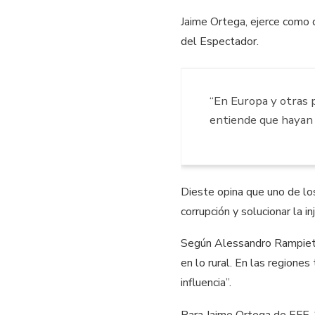
Jaime Ortega, ejerce como 
del Espectador.
“En Europa y otras p
entiende que hayan 
Dieste opina que uno de los
corrupción y solucionar la i
Según Alessandro Rampietti
en lo rural. En las region
influencia”.
Para Jaime Ortega de EFE, “