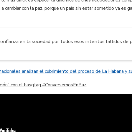
va a cambiar con la paz, porque un país sin estar sometido ya es g
onfianza en la sociedad por todos esos intentos fallidos de 
nacionales analizan el cubrimiento del proceso de La Habana y s
ación" con el hasgtag #ConversemosEnPaz