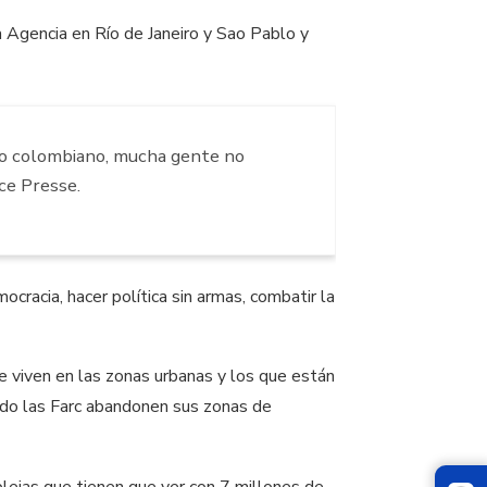
 Agencia en Río de Janeiro y Sao Pablo y
icto colombiano, mucha gente no
ce Presse.
cracia, hacer política sin armas, combatir la
 viven en las zonas urbanas y los que están
ando las Farc abandonen sus zonas de
plejas que tienen que ver con 7 millones de