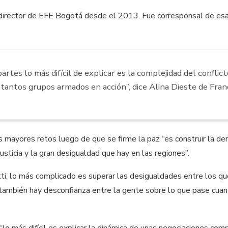
director de EFE Bogotá desde el 2013. Fue corresponsal de esa
artes lo más difícil de explicar es la complejidad del confl
tantos grupos armados en acción”, dice Alina Dieste de Fran
 mayores retos luego de que se firme la paz “es construir la demo
njusticia y la gran desigualdad que hay en las regiones”.
, lo más complicado es superar las desigualdades entre los que
es también hay desconfianza entre la gente sobre lo que pase cu
lo más difícil es explicar la dinámica de unas negociaciones com