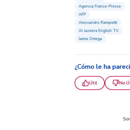
Agencia France-Presse
AFP
Alessandro Rampietti
Al Jazeera English TV
Jaime Ortega
¿Cómo le ha parec
Útil
No Ú
Som