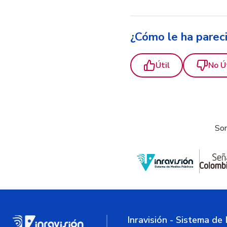
¿Cómo le ha parec
Útil
No Ú
Som
Inravisión - Sistema de