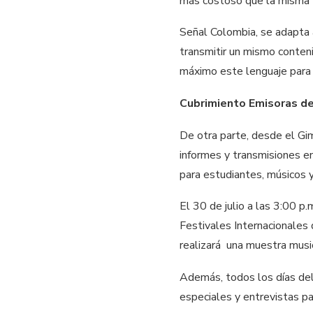
más costoso que la misma t
Señal Colombia, se adapta 
transmitir un mismo conten
máximo este lenguaje para c
Cubrimiento Emisoras d
De otra parte, desde el Gi
informes y transmisiones en
para estudiantes, músicos y
El 30 de julio a las 3:00 p
Festivales Internacionales
realizará una muestra music
Además, todos los días del 
especiales y entrevistas p