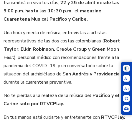
transmitirá en vivo los días,
22 y 25 de abril desde las
9:00 p.m. hasta las 10: 30 p.m.
, el
magazine
Cuarentena Musical Pacífico y Caribe.
Una hora y me
dia de
música,
entrevistas a artistas
representativos de las dos costas c
olombianas
(
Robert
Taylor, Elkin Robinson, Creole Group y Green Moon
Fest
)
,
personal médico
con
recomendaciones frente a la
pandemia del COVID- 19, y
un
conversatorio sobre la
situación del archipiélago de S
an Andrés y Providencia
A-
durante la cuarentena preventiva.
A+
No te pierdas a la realeza de la música del
Pacífico y el
Caribe
solo por
RTVCPlay
.
E
n tus manos
está cuidarte y entretenerte con
RTVCPlay.