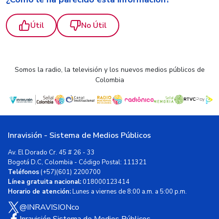
Útil
No Útil
Somos la radio, la televisión y los nuevos medios públicos de
Colombia
Inravisión - Sistema de Medios Públicos
Av. El Dorado Cr. 45 # 26 - 33
Bogotá D.C, Colombia - Código Postal: 111321
Teléfonos
(+57)(601) 2200700
Línea gratuita nacional:
018000123414
Horario de atención:
Lunes a viernes de 8:00 a.m. a 5:00 p.m.
@INRAVISIONco
Inravisión Sistema de Medios Públicos