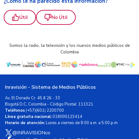
¿Cómo le ha parecido esta información?
Útil
No Útil
Somos la radio, la televisión y los nuevos medios públicos de
Colombia
Inravisión - Sistema de Medios Públicos
Av. El Dorado Cr. 45 # 26 - 33
Bogotá D.C, Colombia - Código Postal: 111321
Teléfonos
(+57)(601) 2200700
Línea gratuita nacional:
018000123414
Horario de atención:
Lunes a viernes de 8:00 a.m. a 5:00 p.m.
@INRAVISIONco