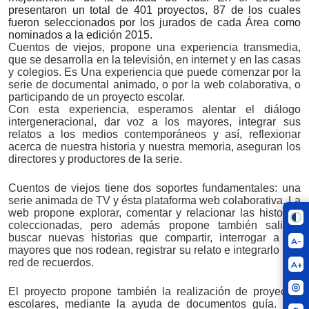
presentaron un total de 401 proyectos, 87 de los cuales
fueron seleccionados por los jurados de cada Área como
nominados a la edición 2015.
Cuentos de viejos, propone una experiencia transmedia,
que se desarrolla en la televisión, en internet y en las casas
y colegios. Es Una experiencia que puede comenzar por la
serie de documental animado, o por la web colaborativa, o
participando de un proyecto escolar.
Con esta experiencia, esperamos alentar el diálogo
intergeneracional, dar voz a los mayores, integrar sus
relatos a los medios contemporáneos y así, reflexionar
acerca de nuestra historia y nuestra memoria, aseguran los
directores y productores de la serie.
Cuentos de viejos tiene dos soportes fundamentales: una
serie animada de TV y ésta plataforma web colaborativa. La
web propone explorar, comentar y relacionar las historias
coleccionadas, pero además propone también salir a
buscar nuevas historias que compartir, interrogar a los
A-
mayores que nos rodean, registrar su relato e integrarlo a la
red de recuerdos.
A+
El proyecto propone también la realización de proyectos
escolares, mediante la ayuda de documentos guía. Los